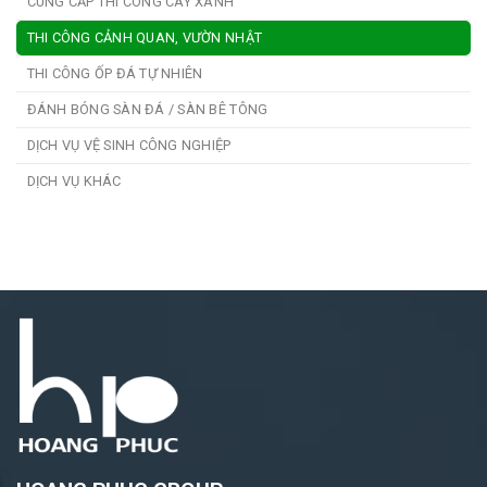
CUNG CẤP THI CÔNG CÂY XANH
THI CÔNG CẢNH QUAN, VƯỜN NHẬT
THI CÔNG ỐP ĐÁ TỰ NHIÊN
ĐÁNH BÓNG SÀN ĐÁ / SÀN BÊ TÔNG
DỊCH VỤ VỆ SINH CÔNG NGHIỆP
DỊCH VỤ KHÁC