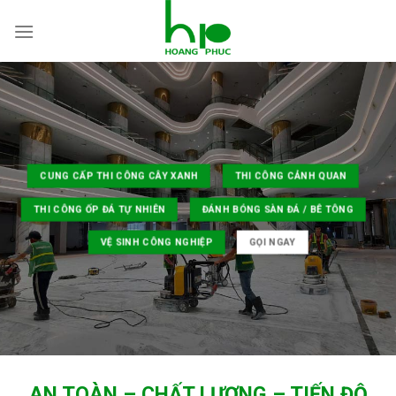
Skip
to
content
CUNG CẤP THI CÔNG CÂY XANH
THI CÔNG CẢNH QUAN
THI CÔNG ỐP ĐÁ TỰ NHIÊN
ĐÁNH BÓNG SÀN ĐÁ / BÊ TÔNG
VỆ SINH CÔNG NGHIỆP
GỌI NGAY
AN TOÀN – CHẤT LƯỢNG – TIẾN ĐỘ