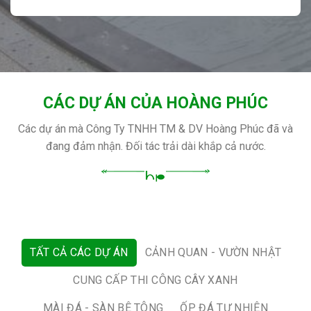
CÁC DỰ ÁN CỦA HOÀNG PHÚC
Các dự án mà Công Ty TNHH TM & DV Hoàng Phúc đã và
đang đảm nhận. Đối tác trải dài khắp cả nước.
TẤT CẢ CÁC DỰ ÁN
CẢNH QUAN - VƯỜN NHẬT
CUNG CẤP THI CÔNG CÂY XANH
MÀI ĐÁ - SÀN BÊ TÔNG
ỐP ĐÁ TỰ NHIÊN