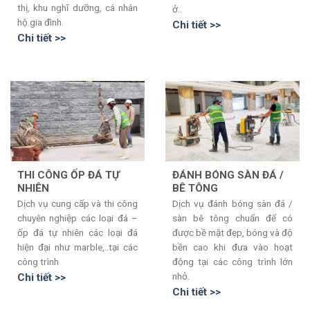
thị, khu nghĩ dưỡng, cá nhân
ở..
hộ gia đình.
Chi tiết >>
Chi tiết >>
THI CÔNG ỐP ĐÁ TỰ
ĐÁNH BÓNG SÀN ĐÁ /
NHIÊN
BÊ TÔNG
Dịch vụ cung cấp và thi công
Dịch vụ đánh bóng sàn đá /
chuyên nghiệp các loại đá –
sàn bê tông chuẩn để có
ốp đá tự nhiên các loại đá
được bề mặt đẹp, bóng và độ
hiện đại như marble,..tại các
bền cao khi đưa vào hoạt
công trình
động tại các công trình lớn
nhỏ.
Chi tiết >>
Chi tiết >>